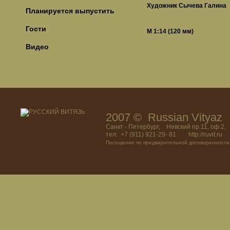
Художник Сычева Галина
Планируется выпустить
Гости
М 1:14 (120 мм)
Видео
2007 © Russian Vitya
Санкт - Петербург, Невский пр.11, оф.2,
тел: +7 (911) 921-29- 81 http://ruvit.ru
Посещение по предварительной договоренности