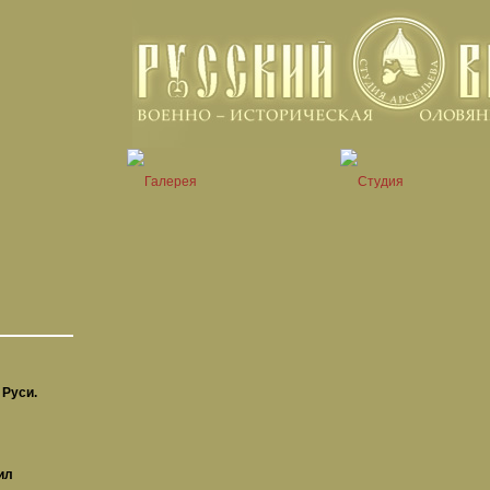
 Руси.
ил