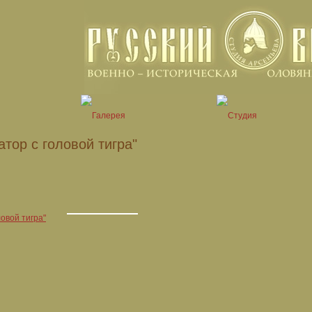
тор с головой тигра"