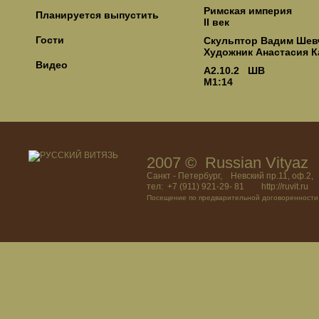
Римская империя
Планируется выпустить
II век
Гости
Скульптор Вадим Шев
Художник Анастасия К
Видео
А2.10.2 ШВ
М1:14
2007 © Russian Vitya
Санкт - Петербург, Невский пр.11, оф.2,
тел: +7 (911) 921-29- 81 http://ruvit.ru
Посещение по предварительной договоренности