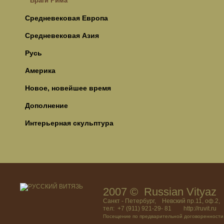
Враги Рима
Средневековая Европа
Средневековая Азия
Русь
Америка
Новое, новейшее время
Дополнение
Интерьерная скульптура
2007 © Russian Vitya
Санкт - Петербург, Невский пр.11, оф.2,
тел: +7 (911) 921-29- 81 http://ruvit.ru
Посещение по предварительной договоренности