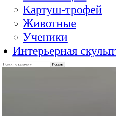
Картуш-трофей
Животные
Ученики
Интерьерная скульп