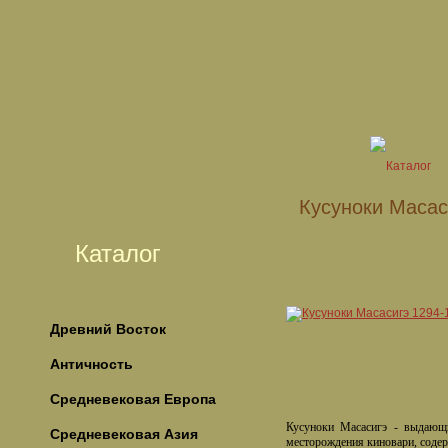
Кусуноки Масас
Каталог
Древний Восток
Античность
Средневековая Европа
Кусуноки Масасигэ - выдающи
Средневековая Азия
месторождения киновари, содерж