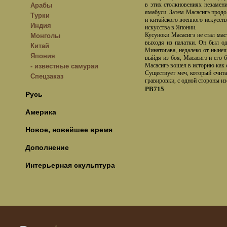
в этих столкновениях незамен
Арабы
ямабуси. Затем Масасигэ продо
Турки
и китайского военного искусст
Индия
искусства в Японии.
Кусуноки Масасигэ не стал мас
Монголы
выходя из палатки. Он был од
Китай
Минатогава, недалеко от нынеш
Япония
выйдя из боя, Масасигэ и его 
Масасигэ вошел в историю как 
- известные самураи
Существует меч, который счит
Спецзаказ
гравировки, с одной стороны из
РВ715
Русь
Америка
Новое, новейшее время
Дополнение
Интерьерная скульптура